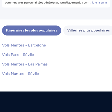
commerciales personnalisées générées automatiquement, y compris des
Lire la suite
propositions et offres de produits et services de notre part et de tiers
sélectionnés (vos données ne seront pas partagées avec ces tiers). Pour plus
d'informations ou pour révoquer votre consentement, révoquer votre
consentement. Vous pouvez également vous désinscrire en cliquant sur le
lien dans l'e-mail.
Itinéraires les plus populaires
Villes les plus populaires
Vols Nantes - Barcelone
Vols Paris - Séville
Vols Nantes - Las Palmas
Vols Nantes - Séville