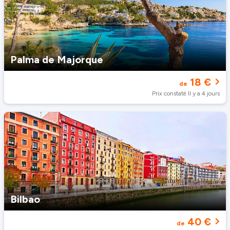
Palma de Majorque
18 €
de
Prix constaté Il y a 4 jours
Bilbao
40 €
de