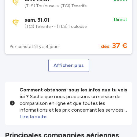
(TLS) Toulouse -> (TCI) Tenerife
sam. 31.01
Direct
(TCI) Tenerife -> (TLS) Toulouse
37 €
dès
Prix constaté Il y a 4 jours
Afficher plus
Comment obtenons-nous les infos que tu vois
ici ?
Sache que nous proposons un service de
comparaison en ligne et que toutes les
informations et les prix concernant les services
et/ou produits disponibles sur notre site sont
Lire la suite
fournis par nos partenaires tiers. Nous faisons
de notre mieux pour te montrer des infos à jour,
Principales compagnies aériennes
mais garde à l'esprit que nous ne sommes pas