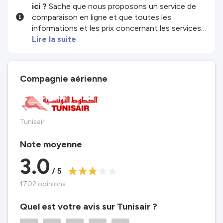
ici ?
Sache que nous proposons un service de
comparaison en ligne et que toutes les
informations et les prix concernant les services
et/ou produits disponibles sur notre site sont
Lire la suite
fournis par nos partenaires tiers. Nous faisons
de notre mieux pour te montrer des infos à jour,
mais garde à l'esprit que nous ne sommes pas
Compagnie aérienne
responsables de l'exhaustivité ou de l'exactitude
des infos publiées. Vérifie donc attentivement
toutes les conditions sur le site du partenaire
avant de réserver. Consulte nos
Conditions
Tunisair
générales
pour plus de détails.
Note moyenne
3.0
/ 5
1702 opinions
Quel est votre avis sur Tunisair ?