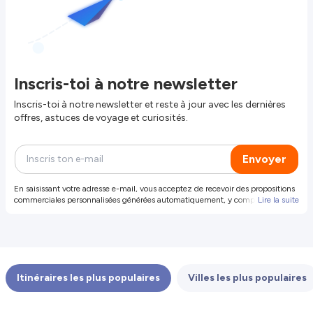
Inscris-toi à notre newsletter
Inscris-toi à notre newsletter et reste à jour avec les dernières
offres, astuces de voyage et curiosités.
Envoyer
En saisissant votre adresse e-mail, vous acceptez de recevoir des propositions
commerciales personnalisées générées automatiquement, y compris des
Lire la suite
propositions et offres de produits et services de notre part et de tiers
sélectionnés (vos données ne seront pas partagées avec ces tiers). Pour plus
d'informations ou pour révoquer votre consentement, révoquer votre
consentement. Vous pouvez également vous désinscrire en cliquant sur le
lien dans l'e-mail.
Itinéraires les plus populaires
Villes les plus populaires