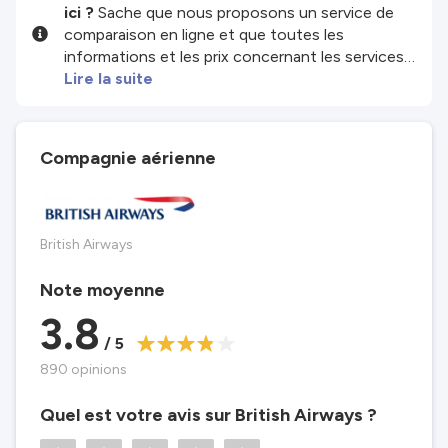
ici ?
Sache que nous proposons un service de
comparaison en ligne et que toutes les
informations et les prix concernant les services
et/ou produits disponibles sur notre site sont
Lire la suite
fournis par nos partenaires tiers. Nous faisons
de notre mieux pour te montrer des infos à jour,
mais garde à l'esprit que nous ne sommes pas
Compagnie aérienne
responsables de l'exhaustivité ou de l'exactitude
des infos publiées. Vérifie donc attentivement
toutes les conditions sur le site du partenaire
avant de réserver. Consulte nos
Conditions
British Airways
générales
pour plus de détails.
Note moyenne
3.8
/ 5
890 opinions
Quel est votre avis sur British Airways ?