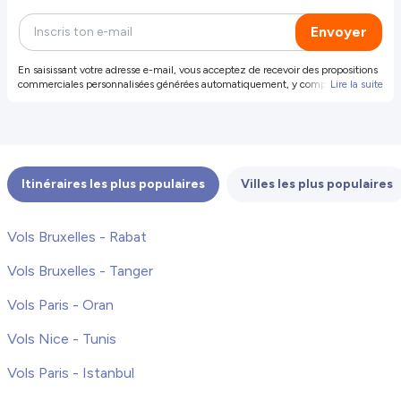
Envoyer
En saisissant votre adresse e-mail, vous acceptez de recevoir des propositions
commerciales personnalisées générées automatiquement, y compris des
Lire la suite
propositions et offres de produits et services de notre part et de tiers
sélectionnés (vos données ne seront pas partagées avec ces tiers). Pour plus
d'informations ou pour révoquer votre consentement, révoquer votre
consentement. Vous pouvez également vous désinscrire en cliquant sur le
lien dans l'e-mail.
Itinéraires les plus populaires
Villes les plus populaires
Vols Bruxelles - Rabat
Vols Bruxelles - Tanger
Vols Paris - Oran
Vols Nice - Tunis
Vols Paris - Istanbul